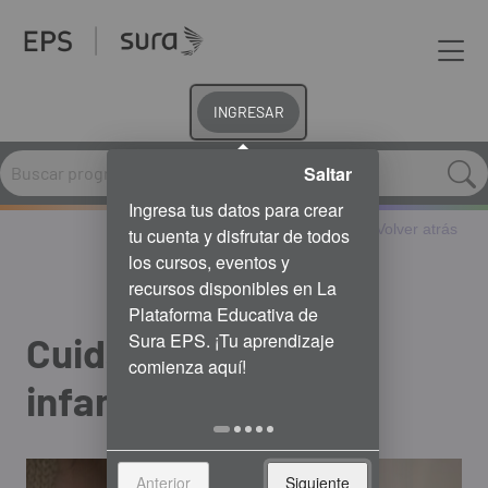
INGRESAR
Saltar
Volver atrás
Cuidando la salud
infantil día a día
Anterior
Siguiente