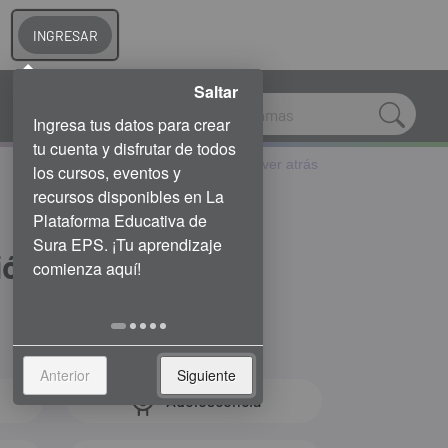
INGRESAR
Saltar
Volver atrás
ión
Anterior
Siguiente
Adolescencia