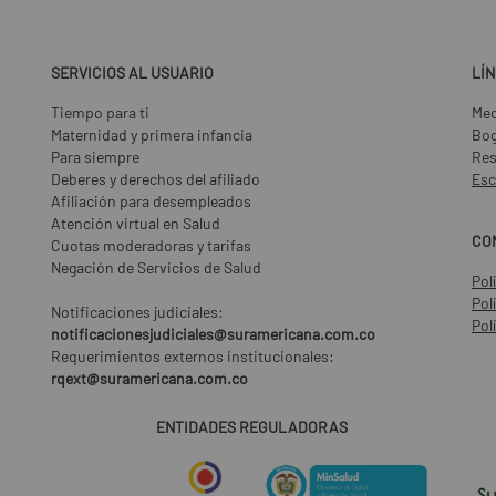
SERVICIOS AL USUARIO
LÍ
Tiempo para ti
Med
Maternidad y primera infancia
Bo
Para siempre
Res
Deberes y derechos del afiliado
Esc
Afiliación para desempleados
Atención virtual en Salud
CO
Cuotas moderadoras y tarifas
Negación de Servicios de Salud
Pol
Pol
Notificaciones judiciales:
Pol
notificacionesjudiciales@suramericana.com.co
Requerimientos externos institucionales:
rqext@suramericana.com.co
ENTIDADES REGULADORAS