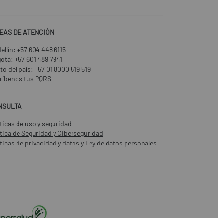
NEAS DE ATENCIÓN
ellín:
+57 604 448 6115
gotá:
+57 601 489 7941
to del país:
+57 01 8000 519 519
ríbenos tus PQRS
NSULTA
íticas de uso y seguridad
ítica de Seguridad y Ciberseguridad
íticas de privacidad y datos y Ley de datos personales