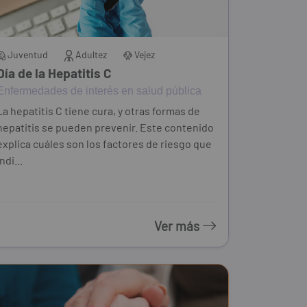
Juventud
Adultez
Vejez
Día de la Hepatitis C
Enfermedades de interés en salud pública
La hepatitis C tiene cura, y otras formas de
hepatitis se pueden prevenir. Este contenido
explica cuáles son los factores de riesgo que
indi...
Ver más