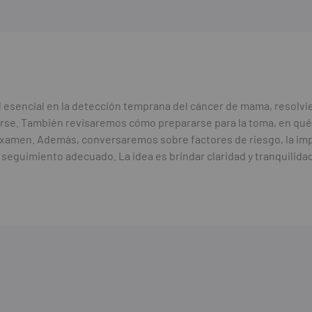
l esencial en la detección temprana del cáncer de mama, resolv
zarse. También revisaremos cómo prepararse para la toma, en qué
examen. Además, conversaremos sobre factores de riesgo, la impo
seguimiento adecuado. La idea es brindar claridad y tranquilidad