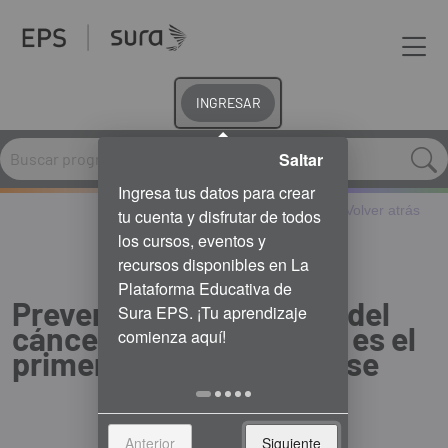
INGRESAR
Saltar
Volver atrás
Prevención y detección del
cáncer de mama: sentir es el
primer paso para cuidarse
Anterior
Siguiente